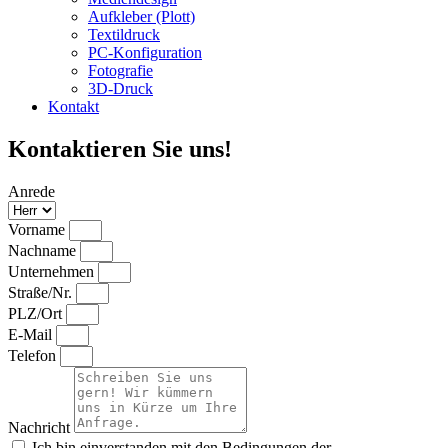
Aufkleber (Plott)
Textildruck
PC-Konfiguration
Fotografie
3D-Druck
Kontakt
Kontaktieren Sie uns!
Anrede
Vorname
Nachname
Unternehmen
Straße/Nr.
PLZ/Ort
E-Mail
Telefon
Nachricht
Ich bin einverstanden mit den Bedingungen der